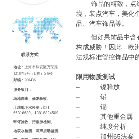
饰品的精致，点缀出
境，装点汽车，美化
品、汽车饰品等。
但如果饰品中含有有
构成威胁！因此，欧
联系方式
法规标准管控饰品中
地址：
上海市静安区万荣路
1218弄2号（D栋）5-6楼
限用物质测试
邮编：
200436
– 镍释
服务项目：
– 铅
场地调查、修复验收、
– 镉
土壤地下水检测：
021-
66316680、13818824509
– 其他重
环评验收、污染源检测、
– 纯度分
地表水检测、噪声振动监测、
– 加州