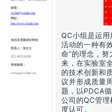
64375445、18721942395
邮箱：
cciclab@cciclab.com
网站：
http://www.cciclab.com
QC小组是运
信访及违规违纪举报
活动的一种有
联系人：
张女士
命”的理念，
021-66316036
来，在实验室
举报
邮箱：
的技术创新和
xinfang@cciclab.com
议并形成质量
题，以PDCA
公司的QC管
度认可。