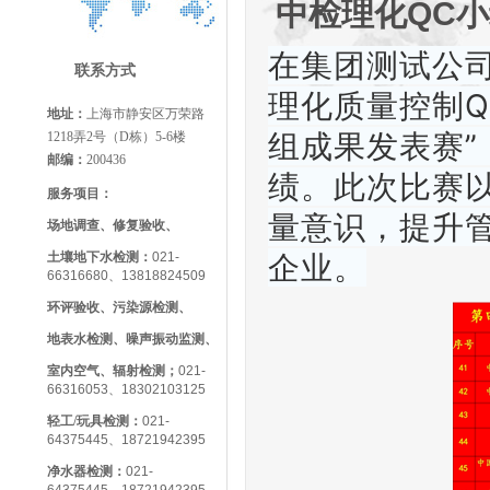
中检理化QC
在集团测试公司
联系方式
理化质量控制Q
地址：
上海市静安区万荣路
组成果发表赛
1218弄2号（D栋）5-6楼
邮编：
200436
绩。此次比赛
服务项目：
量意识，提升
场地调查、修复验收、
企业。
土壤地下水检测：
021-
66316680、13818824509
环评验收、污染源检测、
地表水检测、噪声振动监测、
室内空气、辐射检测；
021-
66316053、18302103125
轻工/玩具检测
：
021-
64375445、18721942395
净水器检测：
021-