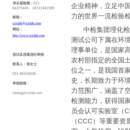
净水器检测：
021-
企业精神，立足中
64375445、18721942395
力的世界一流检验
邮箱：
cciclab@cciclab.com
中检集团理化检
网站：
http://www.cciclab.com
测试公司下属在环
理事单位，是国家
信访及违规违纪举报
农村部指定的全国
联系人：
张女士
位之一，是我国首家
021-66316036
史，长期致力于环
举报
邮箱：
力范围广，涵盖了
xinfang@cciclab.com
检测能力，获得国家
员会认可实验室（C
（CCC）等重要资