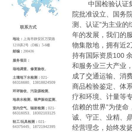
中国检验认证
院批准设立、国务院
测、认证”为主业的
联系方式
年的发展，我们的服
地址：
上海市静安区万荣路
物集散地，拥有近2
1218弄2号（D栋）5-6楼
邮编：
200436
持有国际资质100
服务项目：
和服务业三大产业
场地调查、修复验收、
成了交通运输、消
土壤地下水检测：
021-
66316680、13818824509
商品检验鉴定、体
环评验收、污染源检测、
疗和环境、计量等
地表水检测、噪声振动监测、
信赖的世界”为使命
室内空气、辐射检测；
021-
66316053、18302103125
诚、守正、业精、鼎
轻工/玩具检测
：
021-
经营理念，始终发扬
64375445、18721942395