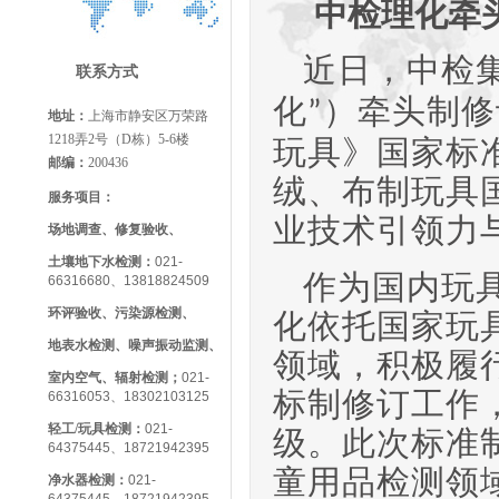
中检理化牵
近日，中检集
联系方式
化
）牵头制修
”
地址：
上海市静安区万荣路
1218弄2号（D栋）5-6楼
玩具》国家标
邮编：
200436
绒、布制玩具
服务项目：
业技术引领力
场地调查、修复验收、
土壤地下水检测：
021-
作为国内玩具
66316680、13818824509
环评验收、污染源检测、
化依托国家玩
地表水检测、噪声振动监测、
领域，积极履
室内空气、辐射检测；
021-
标制修订工作
66316053、18302103125
轻工/玩具检测
：
021-
级。此次标准
64375445、18721942395
童用品检测领
净水器检测：
021-