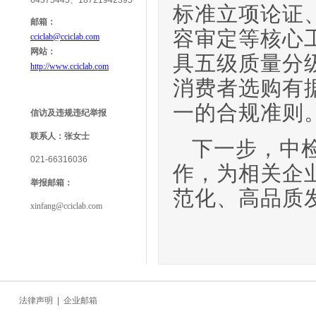
64375445、18721942395
标准立项论证
邮箱：
容审定等核心
cciclab@cciclab.com
网站：
具五级质量分
http://www.cciclab.com
消费者选购有
一的合规准则
信访及违规违纪举报
联系人：
张女士
下一步，中检
021-66316036
作，为相关企
举报
邮箱：
范化、高品质
xinfang@cciclab.com
法律声明
|
企业邮箱