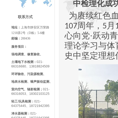
中检理化成功
为赓续红
色
联系方式
周年，
月
107
5
地址：
上海市静安区万荣路
心向党·跃动
1218弄2号（D栋）5-6楼
邮编：
200436
理论学习与体
服务项目：
史中坚定理想
场地调查、修复验收、
土壤地下水检测：
021-
66316680、13818824509
环评验收、污染源检测、
地表水检测、噪声振动监测、
室内空气、辐射检测；
021-
66316053、18302103125
轻工/玩具检测
：
021-
64375445、18721942395
净水器检测：
021-