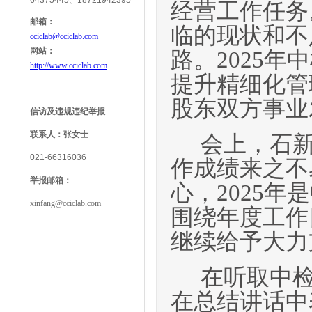
64375445、18721942395
经营工作任务
邮箱：
临的现状和不
cciclab@cciclab.com
网站：
路。2025
http://www.cciclab.com
提升精细化管
股东双方事业
信访及违规违纪举报
联系人：
张女士
会上，石
021-66316036
作成绩来之不
举报
邮箱：
心，2025
xinfang@cciclab.com
围绕年度工作
继续给予大力
在听取中
在总结讲话中