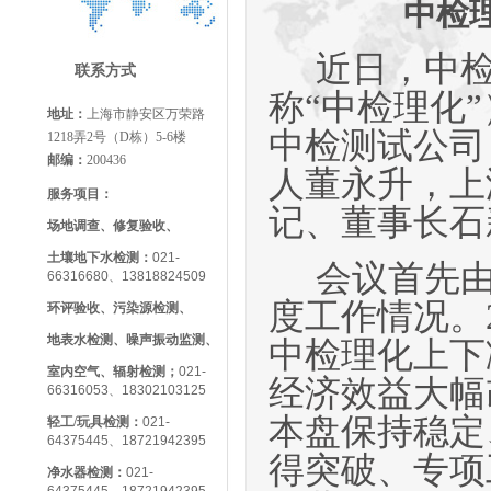
中检
近日，中
联系方式
称
“中检理化
地址：
上海市静安区万荣路
中检测试公司
1218弄2号（D栋）5-6楼
邮编：
200436
人董永升，上
服务项目：
记、董事长石
场地调查、修复验收、
土壤地下水检测：
021-
会议首先
66316680、13818824509
度工作情况。
环评验收、污染源检测、
地表水检测、噪声振动监测、
中检理化上下
室内空气、辐射检测；
021-
经济效益大幅
66316053、18302103125
本盘保持稳定
轻工/玩具检测
：
021-
64375445、18721942395
得突破、专项
净水器检测：
021-