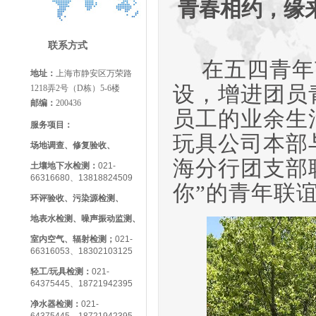
青春相约，缘
联系方式
在五四青年
地址：
上海市静安区万荣路
设，增进团员
1218弄2号（D栋）5-6楼
邮编：
200436
员工的业余生
服务项目：
玩具公司本部
场地调查、修复验收、
海分行团支部
土壤地下水检测：
021-
66316680、13818824509
你”
的
青年
联
环评验收、污染源检测、
地表水检测、噪声振动监测、
室内空气、辐射检测；
021-
66316053、18302103125
轻工/玩具检测
：
021-
64375445、18721942395
净水器检测：
021-