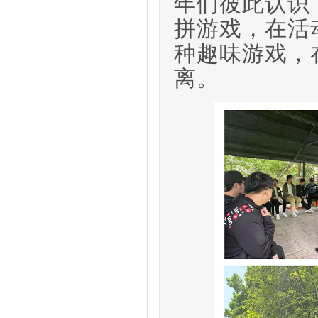
年们彼此认识
拼
游戏
，
在活
种趣味游戏
，
离。