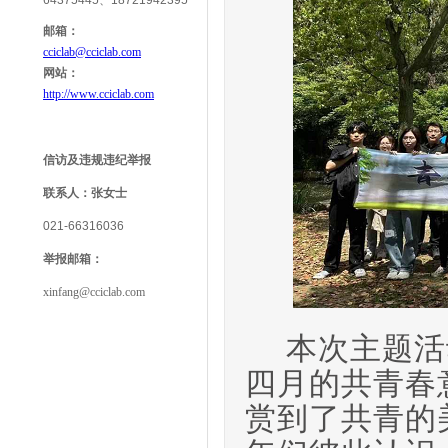
64375445、18721942395
邮箱：
cciclab@cciclab.com
网站：
http://www.cciclab.com
信访及违规违纪举报
联系人：
张女士
021-66316036
举报
邮箱：
xinfang@cciclab.com
本次主题活
四月的共青春
赏到了共青的