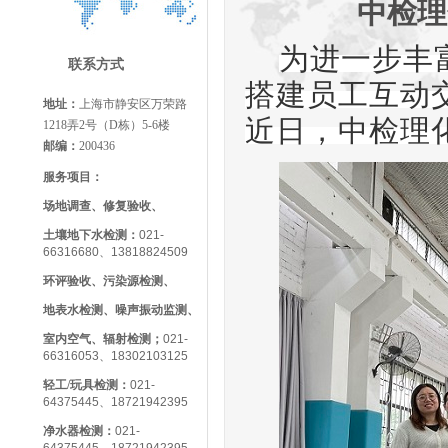
中检理
为
进一步
丰
联系方式
搭建员工互动
地址：
上海市静安区万荣路
近日
，中检理
1218弄2号（D栋）5-6楼
邮编：
200436
服务项目：
场地调查、修复验收、
土壤地下水检测：
021-
66316680、13818824509
环评验收、污染源检测、
地表水检测、噪声振动监测、
室内空气、辐射检测；
021-
66316053、18302103125
轻工/玩具检测
：
021-
64375445、18721942395
净水器检测：
021-