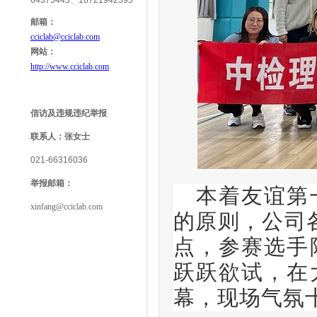
64375445、18721942395
邮箱：
cciclab@cciclab.com
网站：
http://www.cciclab.com
信访及违规违纪举报
联系人：
张女士
021-66316036
举报
邮箱：
本着友谊第
xinfang@cciclab.com
的原则，公司
点，参赛选手
跃跃欲试，在
幕，现场气氛